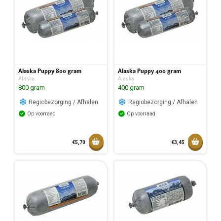
Alaska Puppy 800 gram
Alaska Puppy 400 gram
Alaska
Alaska
800 gram
400 gram
Regiobezorging / Afhalen
Regiobezorging / Afhalen
Op voorraad
Op voorraad
Toevoegen aan mandje
Toevoeg
€5,70
€3,45
Toegevoegd aan mandje
Toegev