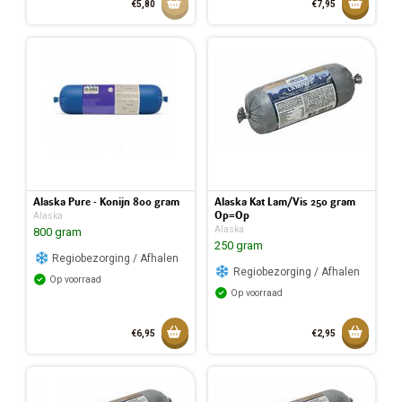
Aan winkelmandje toevoegen
Toevoeg
€5,80
€7,95
Toegev
Alaska Pure - Konijn 800 gram
Alaska Kat Lam/Vis 250 gram
Op=Op
Alaska
Alaska
800 gram
250 gram
Regiobezorging / Afhalen
Regiobezorging / Afhalen
Op voorraad
Op voorraad
Toevoegen aan mandje
Toevoeg
€6,95
€2,95
Toegevoegd aan mandje
Toegev