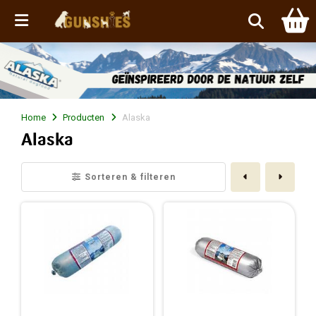
Menu
Home
Producten
Alaska
Alaska
Vorige
Volge
Sorteren & filteren