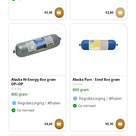
Toevoegen aan mandje
Aan w
€3,65
€2,80
Toegevoegd aan mandje
Alaska Hi-Energy 800 gram
Alaska Pure - Eend 800 gram
OP=OP
Alaska
Alaska
800 gram
800 gram
Regiobezorging / Afhalen
Regiobezorging / Afhalen
Op voorraad
Op voorraad
Toevoegen aan mandje
Toevoeg
€4,60
€5,95