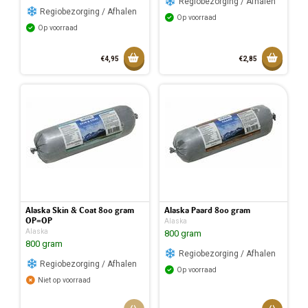
Regiobezorging / Afhalen
Regiobezorging / Afhalen
Op voorraad
Op voorraad
Toevoegen aan mandje
Toevoeg
€4,95
€2,85
Toegevoegd aan mandje
Toegev
Alaska Skin & Coat 800 gram
Alaska Paard 800 gram
OP=OP
Alaska
Alaska
800 gram
800 gram
Regiobezorging / Afhalen
Regiobezorging / Afhalen
Op voorraad
Niet op voorraad