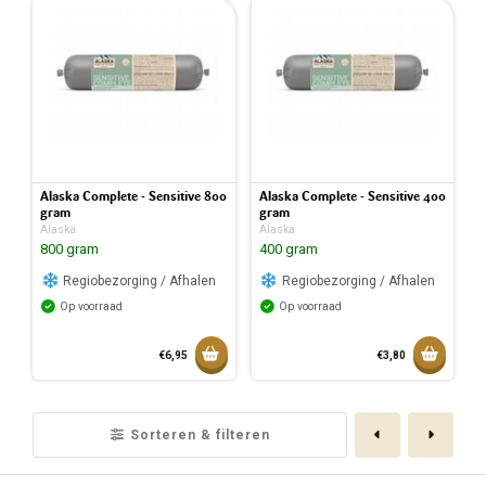
Toegevoegd aan mandje
Toegev
Alaska Complete - Sensitive 800
Alaska Complete - Sensitive 400
gram
gram
Alaska
Alaska
800 gram
400 gram
Regiobezorging / Afhalen
Regiobezorging / Afhalen
Op voorraad
Op voorraad
Toevoegen aan mandje
Toevoeg
€6,95
€3,80
Toegevoegd aan mandje
Toegev
Vorige
Volge
Sorteren & filteren