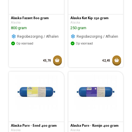
Alaska Fazant 800 gram
Alaska Kat Kip 250 gram
Alaska
Alaska
800 gram
250 gram
Regiobezorging / Afhalen
Regiobezorging / Afhalen
Op voorraad
Op voorraad
Toevoegen aan mandje
Toevoeg
€5,70
€2,45
Toegevoegd aan mandje
Toegev
Alaska Pure - Eend 400 gram
Alaska Pure - Konijn 400 gram
Alaska
Alaska