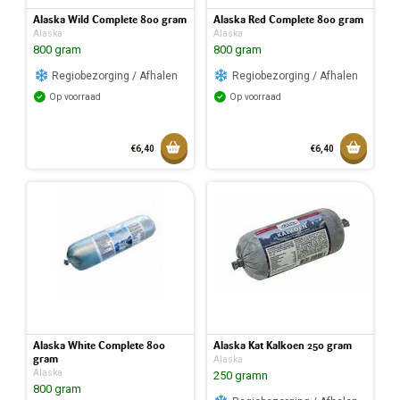
Alaska Wild Complete 800 gram
Alaska Red Complete 800 gram
Alaska
Alaska
800 gram
800 gram
Regiobezorging / Afhalen
Regiobezorging / Afhalen
Op voorraad
Op voorraad
Toevoegen aan mandje
Toevoeg
€6,40
€6,40
Toegevoegd aan mandje
Toegev
Alaska White Complete 800
Alaska Kat Kalkoen 250 gram
gram
Alaska
Alaska
250 gramn
800 gram