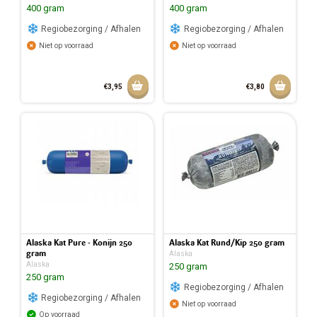
400 gram
400 gram
Regiobezorging / Afhalen
Regiobezorging / Afhalen
Niet op voorraad
Niet op voorraad
Aan winkelmandje toevoegen
Aan w
€3,95
€3,80
Alaska Kat Pure - Konijn 250
Alaska Kat Rund/Kip 250 gram
gram
Alaska
Alaska
250 gram
250 gram
Regiobezorging / Afhalen
Regiobezorging / Afhalen
Niet op voorraad
Op voorraad