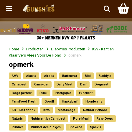
Menu
Home
Producten
Diepvries Producten
Kvv - Kant en
Klaar Vers Vlees Voor De Hond
opmerk
opmerk
AHV
Alaska
Alroda
Barfmenu
Bibi
Buddy's
Carnibest
Carnivoer
Daily Meat
Darf
Dogmeat
Dogs perfect
Duck
Energique
Excellent
FarmFood Fresh
Gowill
Haaksbarf
Honden ijs
KB - Kiezebrink
Kivo
Meat4Dogs
Natural Petfood
Naturis
Nutriment by Carnibest
Pure Meal
Raw4Dogs
Runner
Runner deelblokjes
Shaweca
Sjack's