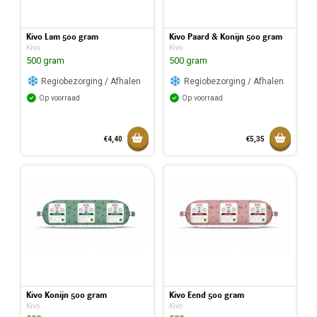
Kivo Lam 500 gram
Kivo Paard & Konijn 500 gram
Kivo
Kivo
500 gram
500 gram
Regiobezorging / Afhalen
Regiobezorging / Afhalen
Op voorraad
Op voorraad
Toevoegen aan mandje
Toevoeg
€4,40
€5,35
Toegevoegd aan mandje
Toegev
Kivo Konijn 500 gram
Kivo Eend 500 gram
Kivo
Kivo