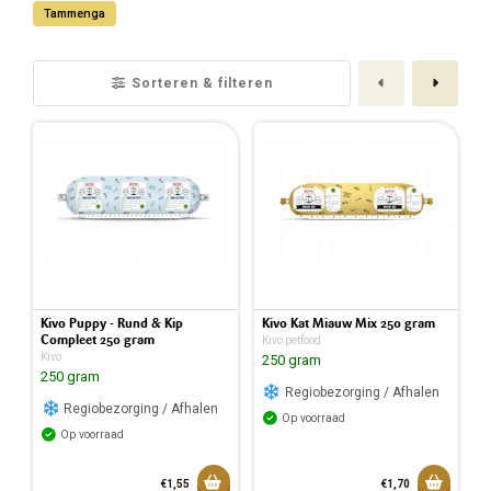
Tammenga
Vorige
Volge
Sorteren & filteren
Kivo Puppy - Rund & Kip
Kivo Kat Miauw Mix 250 gram
Compleet 250 gram
Kivo petfood
Kivo
250 gram
250 gram
Regiobezorging / Afhalen
Regiobezorging / Afhalen
Op voorraad
Op voorraad
Toevoegen aan mandje
Toevoeg
€1,55
€1,70