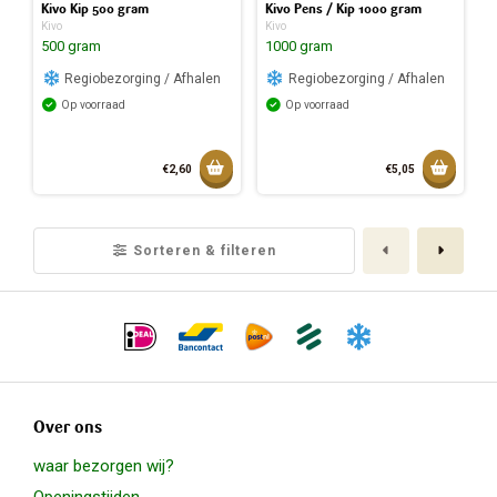
Kivo Kip 500 gram
Kivo Pens / Kip 1000 gram
Kivo
Kivo
500 gram
1000 gram
Regiobezorging / Afhalen
Regiobezorging / Afhalen
Op voorraad
Op voorraad
Toevoegen aan mandje
Toevoeg
€2,60
€5,05
Toegevoegd aan mandje
Toegev
Vorige
Volge
Sorteren & filteren
Over ons
waar bezorgen wij?
Openingstijden