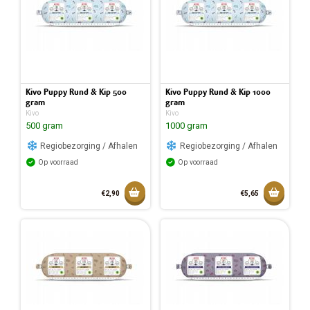
Kivo Puppy Rund & Kip 500
Kivo Puppy Rund & Kip 1000
gram
gram
Kivo
Kivo
500 gram
1000 gram
Regiobezorging / Afhalen
Regiobezorging / Afhalen
Op voorraad
Op voorraad
Toevoegen aan mandje
Toevoeg
€2,90
€5,65
Toegevoegd aan mandje
Toegev