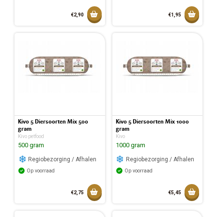
Toevoegen aan mandje
Toevoeg
€2,90
€1,95
Toegevoegd aan mandje
Toegev
Kivo 5 Diersoorten Mix 500
Kivo 5 Diersoorten Mix 1000
gram
gram
Kivo petfood
Kivo
500 gram
1000 gram
Regiobezorging / Afhalen
Regiobezorging / Afhalen
Op voorraad
Op voorraad
Toevoegen aan mandje
Toevoeg
€2,75
€5,45