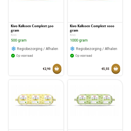
Kivo Kalkoen Compleet 500
Kivo Kalkoen Compleet 1000
gram
gram
Kivo
Kivo
500 gram
1000 gram
Regiobezorging / Afhalen
Regiobezorging / Afhalen
Op voorraad
Op voorraad
Toevoegen aan mandje
Toevoeg
€2,90
€5,55
Toegevoegd aan mandje
Toegev