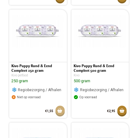
Toegevoegd aan mandje
Toegev
Kivo Puppy Rund & Eend
Kivo Puppy Rund & Eend
Compleet 250 gram
Compleet 500 gram
Kivo petfood
Kivo
250 gram
500 gram
Regiobezorging / Afhalen
Regiobezorging / Afhalen
Niet op voorraad
Op voorraad
Aan winkelmandje toevoegen
Toevoeg
€1,55
€2,95
Toegev