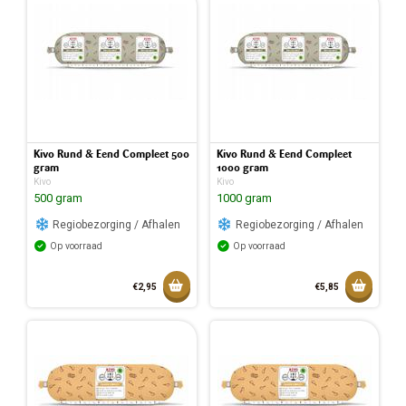
Toegevoegd aan mandje
Toegev
Kivo Rund & Eend Compleet 500
Kivo Rund & Eend Compleet
gram
1000 gram
Kivo
Kivo
500 gram
1000 gram
Regiobezorging / Afhalen
Regiobezorging / Afhalen
Op voorraad
Op voorraad
Toevoegen aan mandje
Toevoeg
€2,95
€5,85
Toegevoegd aan mandje
Toegev