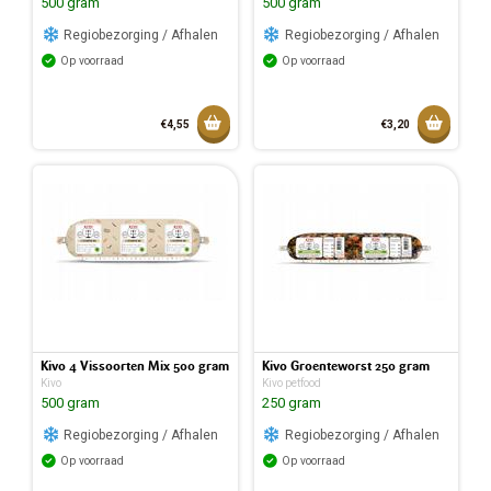
500 gram
500 gram
Regiobezorging / Afhalen
Regiobezorging / Afhalen
Op voorraad
Op voorraad
Toevoegen aan mandje
Toevoeg
€4,55
€3,20
Toegevoegd aan mandje
Toegev
Kivo 4 Vissoorten Mix 500 gram
Kivo Groenteworst 250 gram
Kivo
Kivo petfood
500 gram
250 gram
Regiobezorging / Afhalen
Regiobezorging / Afhalen
Op voorraad
Op voorraad