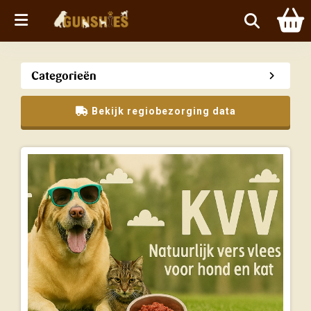
Menu
Categorieën
Bekijk regiobezorging data