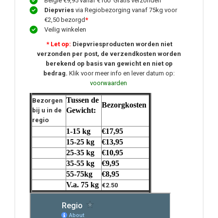
Belgie €9,95 vanaf €100 Gratis verzonden
Diepvries
via Regiobezorging vanaf 75kg voor
€2,50 bezorgd
*
Veilig winkelen
* Let op:
Diepvriesproducten worden niet
verzonden per post, de verzendkosten worden
berekend op basis van gewicht en niet op
bedrag.
Klik voor meer info en lever datum op:
voorwaarden
Tussen de
Bezorgen
Bezorgkosten
Gewicht:
bij u in de
regio
1-15 kg
€17,95
15-25 kg
€13,95
25-35 kg
€10,95
35-55 kg
€9,95
55-75kg
€8,95
V.a. 75 kg
€2.50