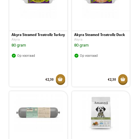
Akyra Steamed Treatrollz Turkey
Akyra Steamed Treatrollz Duck
Akyra
Akyra
80 gram
80 gram
Op voorraad
Op voorraad
Toevoegen aan mandje
Toevoeg
€2,30
€2,30
Toegevoegd aan mandje
Toegev