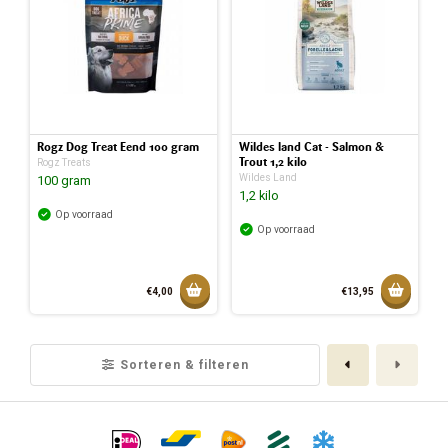
Rogz Dog Treat Eend 100 gram
Wildes land Cat - Salmon &
Trout 1,2 kilo
Rogz Treats
Wildes Land
100 gram
1,2 kilo
Op voorraad
Op voorraad
Toevoegen aan mandje
Toevoeg
€4,00
€13,95
Toegevoegd aan mandje
Toegev
Vorige
Volge
Sorteren & filteren