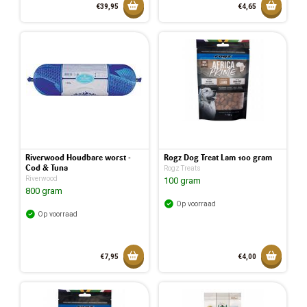
Toevoegen aan mandje
Toevoeg
€39,95
€4,65
Toegevoegd aan mandje
Toegev
Riverwood Houdbare worst -
Rogz Dog Treat Lam 100 gram
Cod & Tuna
Rogz Treats
Riverwood
100 gram
800 gram
Op voorraad
Op voorraad
Toevoegen aan mandje
Toevoeg
€7,95
€4,00
Toegevoegd aan mandje
Toegev