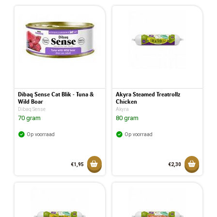
Dibaq Sense Cat Blik - Tuna &
Akyra Steamed Treatrollz
Wild Boar
Chicken
Dibaq Sense
Akyra
70 gram
80 gram
Op voorraad
Op voorraad
Toevoegen aan mandje
Toevoeg
€1,95
€2,30
Toegevoegd aan mandje
Toegev