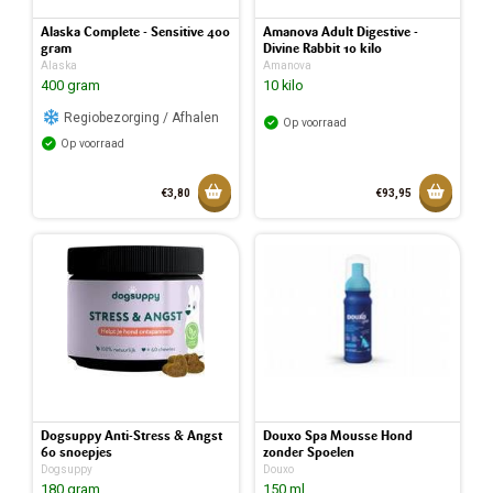
Alaska Complete - Sensitive 400
Amanova Adult Digestive -
gram
Divine Rabbit 10 kilo
Alaska
Amanova
400 gram
10 kilo
Regiobezorging / Afhalen
Op voorraad
Op voorraad
Toevoegen aan mandje
Toevoeg
€3,80
€93,95
Toegevoegd aan mandje
Toegev
Dogsuppy Anti-Stress & Angst
Douxo Spa Mousse Hond
60 snoepjes
zonder Spoelen
Dogsuppy
Douxo
180 gram
150 ml