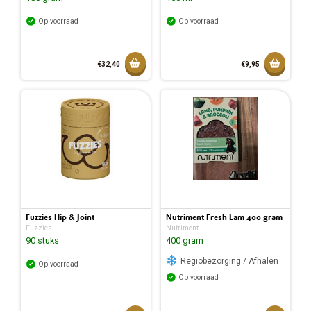
Op voorraad
Op voorraad
Toevoegen aan mandje
Toevoeg
€32,40
€9,95
Toegevoegd aan mandje
Toegev
Fuzzies Hip & Joint
Nutriment Fresh Lam 400 gram
Fuzzies
Nutriment
90 stuks
400 gram
Regiobezorging / Afhalen
Op voorraad
Op voorraad