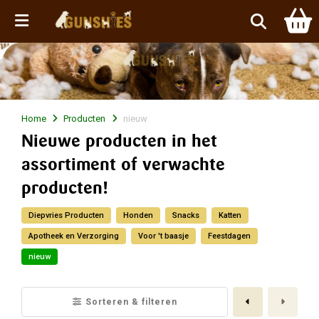
Menu
Home
Producten
nieuw
Nieuwe producten in het
assortiment of verwachte
producten!
Diepvries Producten
Honden
Snacks
Katten
Apotheek en Verzorging
Voor 't baasje
Feestdagen
nieuw
Vorige
Volge
Sorteren & filteren