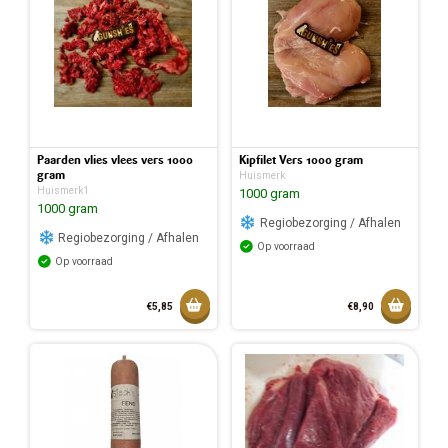
Paarden vlies vlees vers 1000
Kipfilet Vers 1000 gram
gram
Huismerk
Huismerk1
1000 gram
1000 gram
Regiobezorging / Afhalen
Regiobezorging / Afhalen
Op voorraad
Op voorraad
Toevoegen aan mandje
Toevoeg
€5,85
€8,90
Toegevoegd aan mandje
Toegev