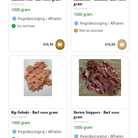
gram
Dogmeat
Huismerk
1000 gram
1000 gram
Regiobezorging / Afhalen
Regiobezorging / Afhalen
Op voorraad
Niet op voorraad
Toevoegen aan mandje
Aan w
€15,90
€10,50
Toegevoegd aan mandje
Kip Gehakt - Barf 1000 gram
Herten Snippers - Barf 1000
gram
Huismerk1
Huismerk1
1000 gram
1000 gram
Regiobezorging / Afhalen
Regiobezorging / Afhalen