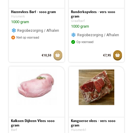
Hazenvlees Barf - 1000 gram
Runderkopvlees - vers 1000
gram
Huismerk
Graafbarf
1000 gram
1000 gram
Regiobezorging / Afhalen
Regiobezorging / Afhalen
Niet op voorraad
Op voorraad
Aan winkelmandje toevoegen
Toevoeg
€10,50
€7,95
Toegev
Kalkoen Dijbeen Vlees 1000
Kangoeroe vlees - vers 1000
gram
gram
Barf
Huismerk1