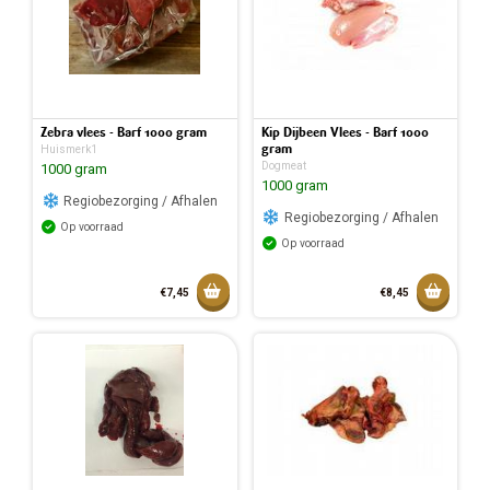
Zebra vlees - Barf 1000 gram
Kip Dijbeen Vlees - Barf 1000
gram
Huismerk1
Dogmeat
1000 gram
1000 gram
Regiobezorging / Afhalen
Regiobezorging / Afhalen
Op voorraad
Op voorraad
Toevoegen aan mandje
Toevoeg
€7,45
€8,45
Toegevoegd aan mandje
Toegev