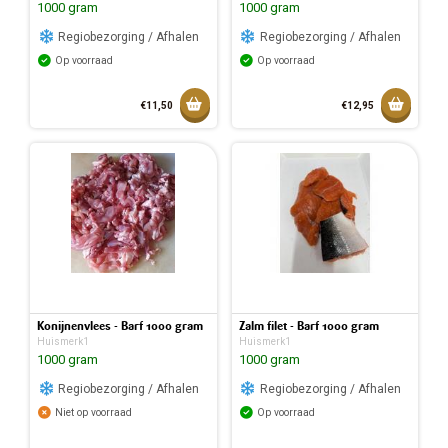
1000 gram
1000 gram
Regiobezorging / Afhalen
Regiobezorging / Afhalen
Op voorraad
Op voorraad
Toevoegen aan mandje
Toevoeg
€11,50
€12,95
Toegevoegd aan mandje
Toegev
Konijnenvlees - Barf 1000 gram
Zalm filet - Barf 1000 gram
Huismerk1
Huismerk1
1000 gram
1000 gram
Regiobezorging / Afhalen
Regiobezorging / Afhalen
Niet op voorraad
Op voorraad