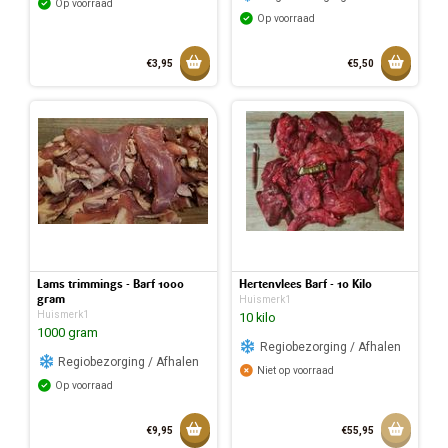
Op voorraad
Op voorraad
Toevoegen aan mandje
Toevoeg
€3,95
€5,50
Toegevoegd aan mandje
Toegev
Lams trimmings - Barf 1000
Hertenvlees Barf - 10 Kilo
gram
Huismerk1
Huismerk1
10 kilo
1000 gram
Regiobezorging / Afhalen
Regiobezorging / Afhalen
Niet op voorraad
Op voorraad
Toevoegen aan mandje
Aan w
€9,95
€55,95