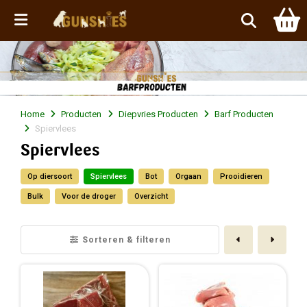
Menu
Home
Producten
Diepvries Producten
Barf Producten
Spiervlees
Spiervlees
Op diersoort
Spiervlees
Bot
Orgaan
Prooidieren
Bulk
Voor de droger
Overzicht
Vorige
Volge
Sorteren & filteren