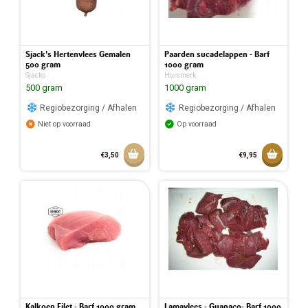
Sjack's Hertenvlees Gemalen
Paarden sucadelappen - Barf
500 gram
1000 gram
Sjacks
Huismerk
500 gram
1000 gram
Regiobezorging / Afhalen
Regiobezorging / Afhalen
Niet op voorraad
Op voorraad
Aan winkelmandje toevoegen
Toevoeg
€3,50
€9,95
Toegev
Kalkoen Filet - Barf 1000 gram
Lamavlees - Guanaco- Barf 1000