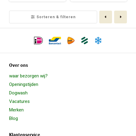
Toegevoegd aan mandje
Vorige
Volge
Sorteren & filteren
Over ons
waar bezorgen wij?
Openingstijden
Dogwash
Vacatures
Merken
Blog
Klantenservice