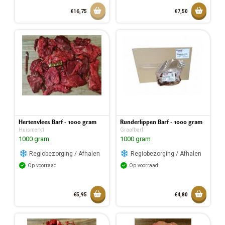
Aan winkelmandje toevoegen
Toevoeg
€16,75
€7,50
Toegev
Hertenvlees Barf - 1000 gram
Runderlippen Barf - 1000 gram
Huismerk1
Graafbarf
1000 gram
1000 gram
Regiobezorging / Afhalen
Regiobezorging / Afhalen
Op voorraad
Op voorraad
Toevoegen aan mandje
Toevoeg
€5,95
€4,80
Toegevoegd aan mandje
Toegev