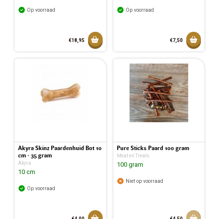
Op voorraad
Op voorraad
Toevoegen aan mandje
Toevoeg
€18,95
€7,50
Toegevoegd aan mandje
Toegev
Akyra Skinz Paardenhuid Bot 10
Pure Sticks Paard 100 gram
cm - 35 gram
Meat en Treats
Akyra
100 gram
10 cm
Niet op voorraad
Op voorraad
Toevoegen aan mandje
Aan w
€4,00
€4,50