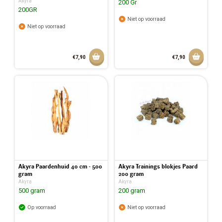
Akyra
200 Gr
200GR
Niet op voorraad
Niet op voorraad
Aan winkelmandje toevoegen
Aan w
€7,90
€7,90
Akyra Paardenhuid 40 cm - 500
Akyra Trainings blokjes Paard
gram
200 gram
Akyra
Akyra
500 gram
200 gram
Op voorraad
Niet op voorraad