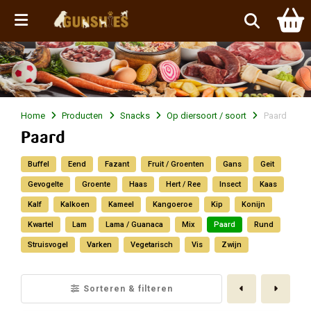
Menu
Home
Producten
Snacks
Op diersoort / soort
Paard
Paard
Buffel
Eend
Fazant
Fruit / Groenten
Gans
Geit
Gevogelte
Groente
Haas
Hert / Ree
Insect
Kaas
Kalf
Kalkoen
Kameel
Kangoeroe
Kip
Konijn
Kwartel
Lam
Lama / Guanaca
Mix
Paard
Rund
Struisvogel
Varken
Vegetarisch
Vis
Zwijn
Vorige
Volge
Sorteren & filteren