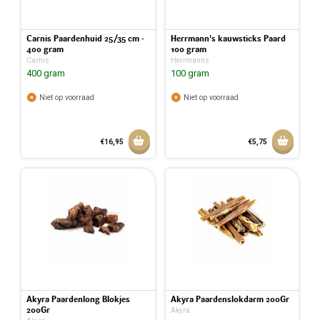
Carnis Paardenhuid 25/35 cm -
Herrmann's kauwsticks Paard
400 gram
100 gram
Carnis
Herrmanns
400 gram
100 gram
Niet op voorraad
Niet op voorraad
Aan winkelmandje toevoegen
Aan w
€16,95
€5,75
Akyra Paardenlong Blokjes
Akyra Paardenslokdarm 200Gr
200Gr
Akyra