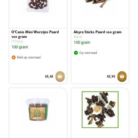
O'Canis Mini Worstjes Paard
Akyra Sticks Paard 100 gram
100 gram
Akyra
O'Canis
100 gram
100 gram
Op voorraad
Niet op voorraad
Aan winkelmandje toevoegen
Toevoeg
€5,40
€5,90
Toegev