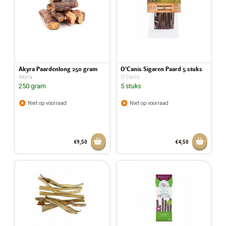
Akyra Paardenlong 250 gram
O'Canis Sigaren Paard 5 stuks
Akyra
O'Canis
250 gram
5 stuks
Niet op voorraad
Niet op voorraad
Aan winkelmandje toevoegen
Aan w
€9,50
€4,50