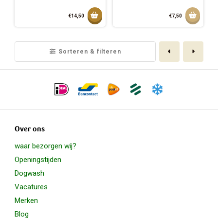
Toevoegen aan mandje
Aan w
€14,50
€7,50
Toegevoegd aan mandje
Vorige
Volge
Sorteren & filteren
Over ons
waar bezorgen wij?
Openingstijden
Dogwash
Vacatures
Merken
Blog