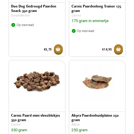
Duo Dog Gedroogd Paarden
Carnis Paardenlong Trainer 175
Snack 350 gram
gram
Duoprotection
Carnis
175 gram in emmertje
Op voorraad
Op voorraad
Toevoegen aan mandje
Toevoeg
€5,75
€14,95
Toegevoegd aan mandje
Toegev
Carnis Paard mini vleesblokjes
Akyra Paardenhuidplaten 250
350 gram
gram
Carnis
Akyra
350 gram
250 gram