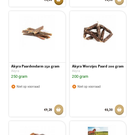
Toegevoegd aan mandje
Akyra Paardendarm 250 gram
Akyra Worstjes Paard 200 gram
Akyra
Akyra
250 gram
200 gram
Niet op voorraad
Niet op voorraad
Aan winkelmandje toevoegen
Aan w
€9,20
€6,30