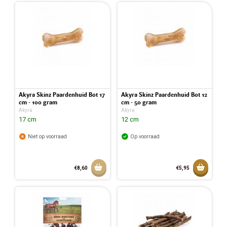
Akyra Skinz Paardenhuid Bot 17
Akyra Skinz Paardenhuid Bot 12
cm - 100 gram
cm - 50 gram
Akyra
Akyra
17 cm
12 cm
Niet op voorraad
Op voorraad
Aan winkelmandje toevoegen
Toevoeg
€8,60
€5,95
Toegev