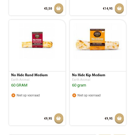
Aan winkelmandje toevoegen
Aan w
€5,50
€14,95
No Hide Rund Medium
No Hide Kip Medium
Earth Animal
Earth Animal
60 GRAM
60 gram
Niet op voorraad
Niet op voorraad
Aan winkelmandje toevoegen
Aan w
€9,95
€9,95