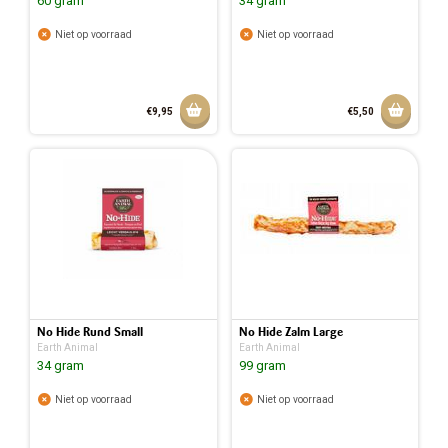
60 gram
34 gram
Niet op voorraad
Niet op voorraad
Aan winkelmandje toevoegen
Aan w
€9,95
€5,50
No Hide Rund Small
No Hide Zalm Large
Earth Animal
Earth Animal
34 gram
99 gram
Niet op voorraad
Niet op voorraad