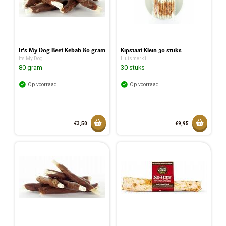
It's My Dog Beef Kebab 80 gram
Kipstaaf Klein 30 stuks
Its My Dog
Huismerk1
80 gram
30 stuks
Op voorraad
Op voorraad
Toevoegen aan mandje
Toevoeg
€3,50
€9,95
Toegevoegd aan mandje
Toegev