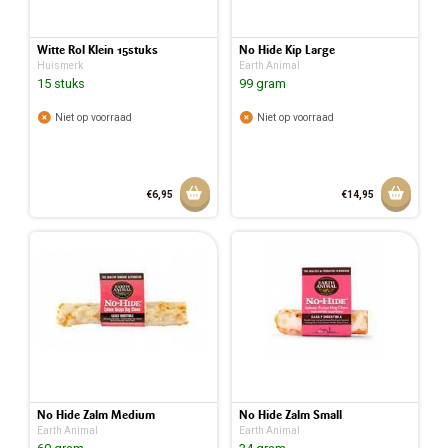
Witte Rol Klein 15stuks
No Hide Kip Large
Huismerk
Earth Animal
15 stuks
99 gram
Niet op voorraad
Niet op voorraad
Aan winkelmandje toevoegen
Aan w
€6,95
€14,95
No Hide Zalm Medium
No Hide Zalm Small
Earth Animal
Earth Animal