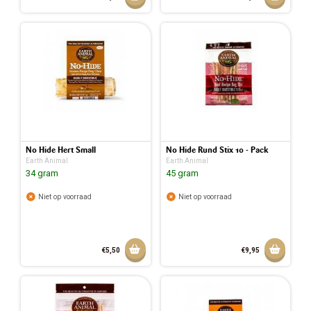
No Hide Hert Small
No Hide Rund Stix 10 - Pack
Earth Animal
Earth Animal
34 gram
45 gram
Niet op voorraad
Niet op voorraad
Aan winkelmandje toevoegen
Aan w
€5,50
€9,95