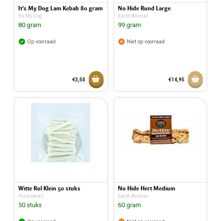
It's My Dog Lam Kebab 80 gram
No Hide Rund Large
Its My Dog
Earth Animal
80 gram
99 gram
Op voorraad
Niet op voorraad
Toevoegen aan mandje
Aan w
€3,50
€14,95
Toegevoegd aan mandje
Witte Rol Klein 50 stuks
No Hide Hert Medium
Huismerk1
Earth Animal
50 stuks
60 gram