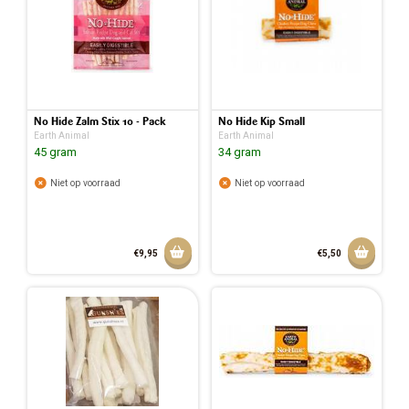
No Hide Zalm Stix 10 - Pack
No Hide Kip Small
Earth Animal
Earth Animal
45 gram
34 gram
Niet op voorraad
Niet op voorraad
Aan winkelmandje toevoegen
Aan w
€9,95
€5,50