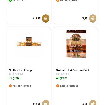
Op voorraad
Niet op voorraad
Toevoegen aan mandje
Aan w
€19,95
€9,95
Toegevoegd aan mandje
No Hide Hert Large
No Hide Hert Stix - 10 Pack
Earth Animal
Earth Animal
99 gram
45 gram
Niet op voorraad
Niet op voorraad
Aan winkelmandje toevoegen
Aan w
€14,95
€9,95