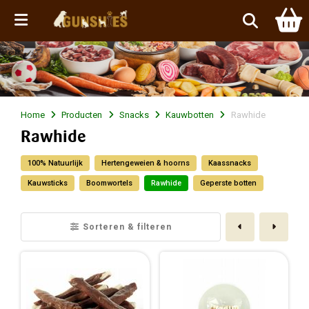
Menu
Home
Producten
Snacks
Kauwbotten
Rawhide
Rawhide
100% Natuurlijk
Hertengeweien & hoorns
Kaassnacks
Kauwsticks
Boomwortels
Rawhide
Geperste botten
Vorige
Volge
Sorteren & filteren