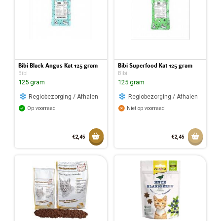
Bibi Black Angus Kat 125 gram
Bibi Superfood Kat 125 gram
Bibi
Bibi
125 gram
125 gram
Regiobezorging / Afhalen
Regiobezorging / Afhalen
Op voorraad
Niet op voorraad
Toevoegen aan mandje
Aan w
€2,45
€2,45
Toegevoegd aan mandje