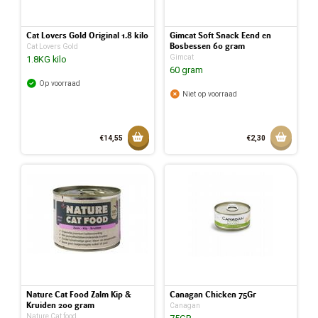
Cat Lovers Gold Original 1.8 kilo
Gimcat Soft Snack Eend en
Bosbessen 60 gram
Cat Lovers Gold
Gimcat
1.8KG kilo
60 gram
Op voorraad
Niet op voorraad
Toevoegen aan mandje
Aan w
€14,55
€2,30
Toegevoegd aan mandje
Nature Cat Food Zalm Kip &
Canagan Chicken 75Gr
Kruiden 200 gram
Canagan
Nature Cat food