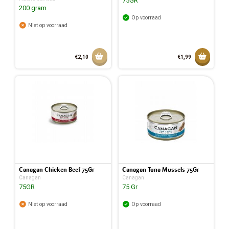
75GR
200 gram
Op voorraad
Niet op voorraad
Aan winkelmandje toevoegen
Toevoeg
€2,10
€1,99
Toegev
Canagan Chicken Beef 75Gr
Canagan Tuna Mussels 75Gr
Canagan
Canagan
75GR
75 Gr
Niet op voorraad
Op voorraad