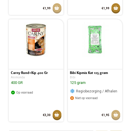
Aan winkelmandje toevoegen
Toevoeg
€1,99
€1,99
Toegev
Carny Rund+Kip 400 Gr
Bibi Kipmix Kat 125 gram
Animonda
Bibi
400 GR
125 gram
Regiobezorging / Afhalen
Op voorraad
Niet op voorraad
Toevoegen aan mandje
Aan w
€3,30
€1,95