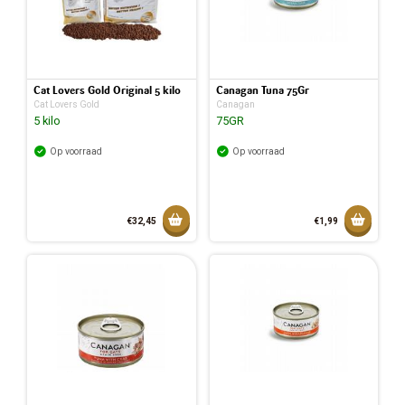
Cat Lovers Gold Original 5 kilo
Canagan Tuna 75Gr
Cat Lovers Gold
Canagan
5 kilo
75GR
Op voorraad
Op voorraad
Toevoegen aan mandje
Toevoeg
€32,45
€1,99
Toegevoegd aan mandje
Toegev