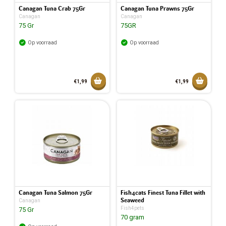
Canagan Tuna Crab 75Gr
Canagan Tuna Prawns 75Gr
Canagan
Canagan
75 Gr
75GR
Op voorraad
Op voorraad
Toevoegen aan mandje
Toevoeg
€1,99
€1,99
Toegevoegd aan mandje
Toegev
Canagan Tuna Salmon 75Gr
Fish4cats Finest Tuna Fillet with
Seaweed
Canagan
Fish4pets
75 Gr
70 gram