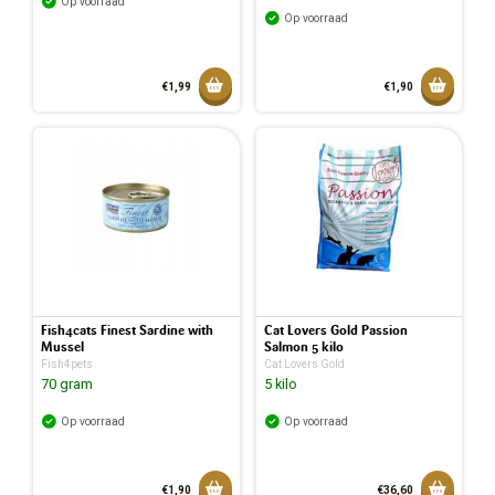
Op voorraad
Op voorraad
Toevoegen aan mandje
Toevoeg
€1,99
€1,90
Toegevoegd aan mandje
Toegev
Fish4cats Finest Sardine with
Cat Lovers Gold Passion
Mussel
Salmon 5 kilo
Fish4pets
Cat Lovers Gold
70 gram
5 kilo
Op voorraad
Op voorraad
Toevoegen aan mandje
Toevoeg
€1,90
€36,60