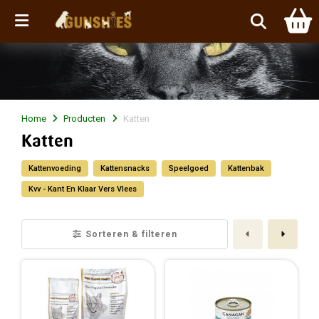
Menu
Home
Producten
Katten
Katten
Kattenvoeding
Kattensnacks
Speelgoed
Kattenbak
Kvv - Kant En Klaar Vers Vlees
Vorige
Volge
Sorteren & filteren