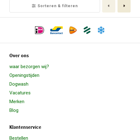
Toegevoegd aan mandje
Vorige
Volge
Sorteren & filteren
Over ons
waar bezorgen wij?
Openingstijden
Dogwash
Vacatures
Merken
Blog
Klantenservice
Bestellen