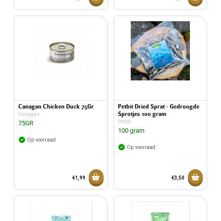
Toegevoegd aan mandje
Toegev
Canagan Chicken Duck 75Gr
Petbit Dried Sprat - Gedroogde
Sprotjes 100 gram
Canagan
Petbit
75GR
100 gram
Op voorraad
Op voorraad
Toevoegen aan mandje
Toevoeg
€1,99
€3,50
Toegevoegd aan mandje
Toegev