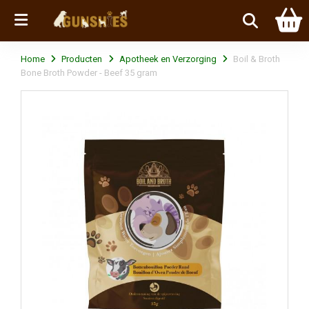
Menu
Home
Producten
Apotheek en Verzorging
Boil & Broth
Bone Broth Powder - Beef 35 gram