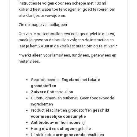
instructies te volgen door een schepje met 100 ml
kokend heet water toe te voegen en goed te roeren om
alle klontjes te verwijderen.
Zie de magie van collageen
Om van je bottenbouillon een collageengelei te maken,
maak je gewoon de bouillon volgens de instructies en
laat je hem 24 uur in de koelkast staan ​​om op te stijven.*
* werkt alleen voor lamsvlees, rundvlees, geitenvlees en
hertenvlees.
Geproduceerd in
Engeland
met
lokale
grondstoffen
Zuivere
Bottenbouillon
Gluten-, graan- en suikervrij. Geen toegevoegde
ingrediënten
Productiefaciliteit en grondstoffen
geschikt
voor menselijke consumptie
Antibiotica- en hormoonvrij
Hoog
eiwit
en
collageen
gehalte
Uitstekende
darmgenezende
resultaten