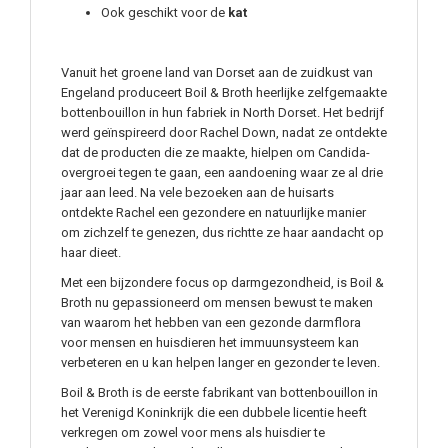
Ook geschikt voor de
kat
Vanuit het groene land van Dorset aan de zuidkust van
Engeland produceert Boil & Broth heerlijke zelfgemaakte
bottenbouillon in hun fabriek in North Dorset. Het bedrijf
werd geïnspireerd door Rachel Down, nadat ze ontdekte
dat de producten die ze maakte, hielpen om Candida-
overgroei tegen te gaan, een aandoening waar ze al drie
jaar aan leed. Na vele bezoeken aan de huisarts
ontdekte Rachel een gezondere en natuurlijke manier
om zichzelf te genezen, dus richtte ze haar aandacht op
haar dieet.
Met een bijzondere focus op darmgezondheid, is Boil &
Broth nu gepassioneerd om mensen bewust te maken
van waarom het hebben van een gezonde darmflora
voor mensen en huisdieren het immuunsysteem kan
verbeteren en u kan helpen langer en gezonder te leven.
Boil & Broth is de eerste fabrikant van bottenbouillon in
het Verenigd Koninkrijk die een dubbele licentie heeft
verkregen om zowel voor mens als huisdier te