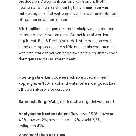
produceren. De bottenbouillons van Bone & Broth
hebben bewezen resultaten bij het verminderen van
ontstekingen en het verbeteren van het darmmicrobioom
bij honden en andere dieren.
Alle bouillons zijn gemaakt met behulp van antibiotica-
en hormoonvrije botten die in Dorset lokaal worden
ingekocht. Boil & Broth kookt de bottenbouillon voor
huisdieren op precies dezelfde manier als voor mensen,
wat betekent dat het van hoge kwaliteit is en uitstekende
darmgenezende resultaten heeft.
Hoe te gebruiken:
doe een schepje poeder in een
kopje, giet er 100 ml kokend water bij en roer goed. Laat
afkoelen alvorens te serveren.
Samenstelling:
Water, runderbotten - gedehydrateerd.
Analytische bestanddelen:
Ruw eiwit 95,8%, ruwe as
4,3%, ruw vet 2%, ruwe celstof 1,2%, vocht 6,6%,
collageen 49%.
Voedingsfeiten per 100g
: