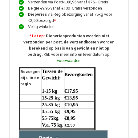
Verzenden via PostNL€6,95 vanaf €75,- Gratis
Belgie €9,95 vanaf €100 Gratis verzonden
Diepvries
via Regiobezorging vanaf 75kg voor
€2,50 bezorgd
*
Veilig winkelen
* Let op:
Diepvriesproducten worden niet
verzonden per post, de verzendkosten worden
berekend op basis van gewicht en niet op
bedrag.
Klik voor meer info en lever datum op:
voorwaarden
Tussen de
Bezorgen
Bezorgkosten
Gewicht:
bij u in de
regio
1-15 kg
€17,95
15-25 kg
€13,95
25-35 kg
€10,95
35-55 kg
€9,95
55-75kg
€8,95
V.a. 75 kg
€2.50