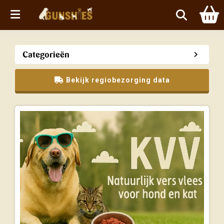
Menu
Categorieën
Bekijk regiobezorging data